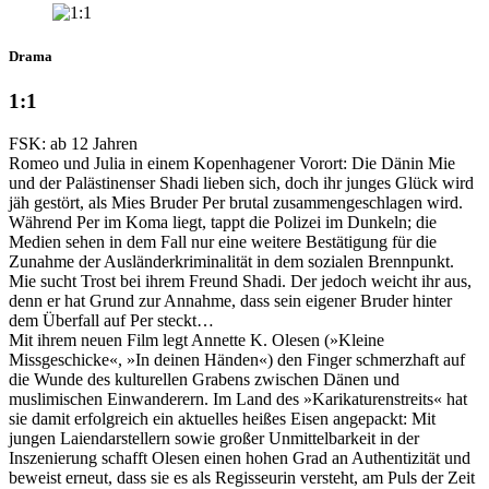
Drama
1:1
FSK: ab 12 Jahren
Romeo und Julia in einem Kopenhagener Vorort: Die Dänin Mie
und der Palästinenser Shadi lieben sich, doch ihr junges Glück wird
jäh gestört, als Mies Bruder Per brutal zusammengeschlagen wird.
Während Per im Koma liegt, tappt die Polizei im Dunkeln; die
Medien sehen in dem Fall nur eine weitere Bestätigung für die
Zunahme der Ausländerkriminalität in dem sozialen Brennpunkt.
Mie sucht Trost bei ihrem Freund Shadi. Der jedoch weicht ihr aus,
denn er hat Grund zur Annahme, dass sein eigener Bruder hinter
dem Überfall auf Per steckt…
Mit ihrem neuen Film legt Annette K. Olesen (»Kleine
Missgeschicke«, »In deinen Händen«) den Finger schmerzhaft auf
die Wunde des kulturellen Grabens zwischen Dänen und
muslimischen Einwanderern. Im Land des »Karikaturenstreits« hat
sie damit erfolgreich ein aktuelles heißes Eisen angepackt: Mit
jungen Laiendarstellern sowie großer Unmittelbarkeit in der
Inszenierung schafft Olesen einen hohen Grad an Authentizität und
beweist erneut, dass sie es als Regisseurin versteht, am Puls der Zeit