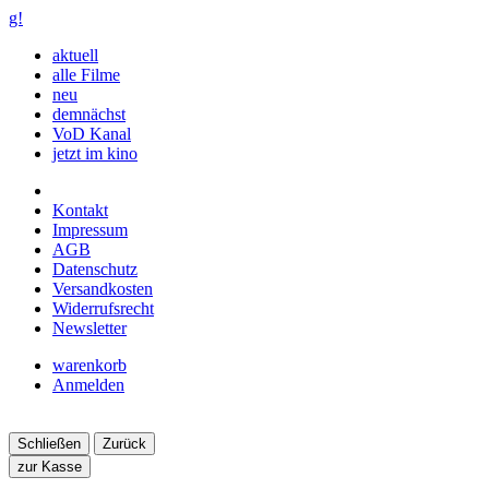
g!
aktuell
alle Filme
neu
demnächst
VoD Kanal
jetzt im kino
Kontakt
Impressum
AGB
Datenschutz
Versandkosten
Widerrufsrecht
Newsletter
warenkorb
Anmelden
Schließen
Zurück
zur Kasse