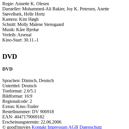
Regie:
Annette K. Olesen
Darsteller:
Mohammed-Ali Bakier, Joy K. Petersen, Anette
Støvelbæk, Helle Hertz
Kamera:
Kim Høgh
Schnitt:
Molly Malene Stensgaard
Musik:
Kåre Bjerkø
Verleih:
Arsenal
Kino-Start:
30.11.-1
DVD
DVD
Sprachen:
Dänisch, Deutsch
Untertitel:
Deutsch
Tonformat:
2.0/5.1
Bildformat:
16:9
Regionalcode:
2
Extras:
Kino-Trailer
Bestellnummer:
DV 906918
EAN:
4047179069182
Erscheinungstermin:
22.06.2006
© good!movies
Kontakt
Impressum
AGB
Datenschutz