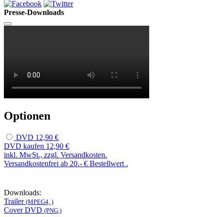
Presse-Downloads
Optionen
DVD
12,90 €
DVD kaufen
12,90 €
inkl. MwSt., zzgl. Versandkosten.
Versandkostenfrei ab 20.- € Bestellwert .
Downloads:
Trailer
(MPEG4, )
Cover DVD
(PNG,)