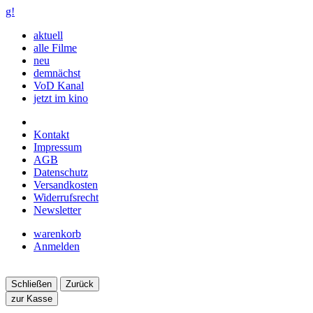
g!
aktuell
alle Filme
neu
demnächst
VoD Kanal
jetzt im kino
Kontakt
Impressum
AGB
Datenschutz
Versandkosten
Widerrufsrecht
Newsletter
warenkorb
Anmelden
Schließen
Zurück
zur Kasse