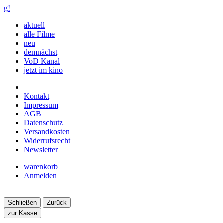
g!
aktuell
alle Filme
neu
demnächst
VoD Kanal
jetzt im kino
Kontakt
Impressum
AGB
Datenschutz
Versandkosten
Widerrufsrecht
Newsletter
warenkorb
Anmelden
Schließen
Zurück
zur Kasse