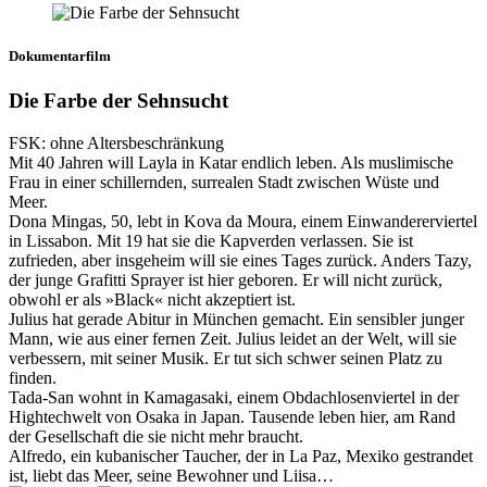
Dokumentarfilm
Die Farbe der Sehnsucht
FSK: ohne Altersbeschränkung
Mit 40 Jahren will Layla in Katar endlich leben. Als muslimische
Frau in einer schillernden, surrealen Stadt zwischen Wüste und
Meer.
Dona Mingas, 50, lebt in Kova da Moura, einem Einwandererviertel
in Lissabon. Mit 19 hat sie die Kapverden verlassen. Sie ist
zufrieden, aber insgeheim will sie eines Tages zurück. Anders Tazy,
der junge Grafitti Sprayer ist hier geboren. Er will nicht zurück,
obwohl er als »Black« nicht akzeptiert ist.
Julius hat gerade Abitur in München gemacht. Ein sensibler junger
Mann, wie aus einer fernen Zeit. Julius leidet an der Welt, will sie
verbessern, mit seiner Musik. Er tut sich schwer seinen Platz zu
finden.
Tada-San wohnt in Kamagasaki, einem Obdachlosenviertel in der
Hightechwelt von Osaka in Japan. Tausende leben hier, am Rand
der Gesellschaft die sie nicht mehr braucht.
Alfredo, ein kubanischer Taucher, der in La Paz, Mexiko gestrandet
ist, liebt das Meer, seine Bewohner und Liisa…