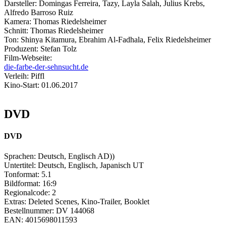
Darsteller:
Domingas Ferreira, Tazy, Layla Salah, Julius Krebs,
Alfredo Barroso Ruiz
Kamera:
Thomas Riedelsheimer
Schnitt:
Thomas Riedelsheimer
Ton:
Shinya Kitamura, Ebrahim Al-Fadhala, Felix Riedelsheimer
Produzent:
Stefan Tolz
Film-Webseite:
die-farbe-der-sehnsucht.de
Verleih:
Piffl
Kino-Start:
01.06.2017
DVD
DVD
Sprachen:
Deutsch, Englisch
AD))
Untertitel:
Deutsch, Englisch, Japanisch
UT
Tonformat:
5.1
Bildformat:
16:9
Regionalcode:
2
Extras:
Deleted Scenes, Kino-Trailer, Booklet
Bestellnummer:
DV 144068
EAN:
4015698011593