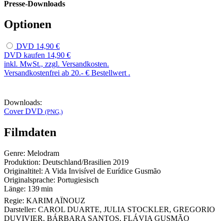
Presse-Downloads
Optionen
DVD
14,90 €
DVD kaufen
14,90 €
inkl. MwSt., zzgl. Versandkosten.
Versandkostenfrei ab 20.- € Bestellwert .
Downloads:
Cover DVD
(PNG,)
Filmdaten
Genre:
Melodram
Produktion:
Deutschland/Brasilien
2019
Originaltitel:
A Vida Invisível de Eurídice Gusmão
Originalsprache:
Portugiesisch
Länge:
139 min
Regie:
KARIM AÏNOUZ
Darsteller:
CAROL DUARTE, JULIA STOCKLER, GREGORIO
DUVIVIER, BÁRBARA SANTOS, FLÁVIA GUSMÃO