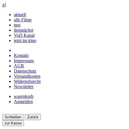
g!
aktuell
alle Filme
neu
demnächst
VoD Kanal
jetzt im kino
Kontakt
Impressum
AGB
Datenschutz
Versandkosten
Widerrufsrecht
Newsletter
warenkorb
Anmelden
Schließen
Zurück
zur Kasse