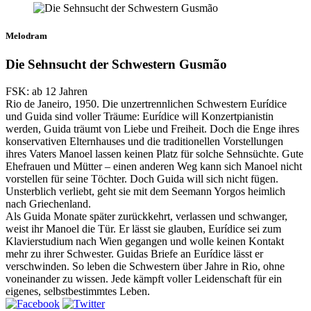
Melodram
Die Sehnsucht der Schwestern Gusmão
FSK: ab 12 Jahren
Rio de Janeiro, 1950. Die unzertrennlichen Schwestern Eurídice
und Guida sind voller Träume: Eurídice will Konzertpianistin
werden, Guida träumt von Liebe und Freiheit. Doch die Enge ihres
konservativen Elternhauses und die traditionellen Vorstellungen
ihres Vaters Manoel lassen keinen Platz für solche Sehnsüchte. Gute
Ehefrauen und Mütter – einen anderen Weg kann sich Manoel nicht
vorstellen für seine Töchter. Doch Guida will sich nicht fügen.
Unsterblich verliebt, geht sie mit dem Seemann Yorgos heimlich
nach Griechenland.
Als Guida Monate später zurückkehrt, verlassen und schwanger,
weist ihr Manoel die Tür. Er lässt sie glauben, Eurídice sei zum
Klavierstudium nach Wien gegangen und wolle keinen Kontakt
mehr zu ihrer Schwester. Guidas Briefe an Eurídice lässt er
verschwinden. So leben die Schwestern über Jahre in Rio, ohne
voneinander zu wissen. Jede kämpft voller Leidenschaft für ein
eigenes, selbstbestimmtes Leben.