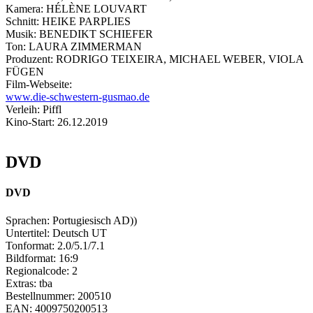
Kamera:
HÉLÈNE LOUVART
Schnitt:
HEIKE PARPLIES
Musik:
BENEDIKT SCHIEFER
Ton:
LAURA ZIMMERMAN
Produzent:
RODRIGO TEIXEIRA, MICHAEL WEBER, VIOLA
FÜGEN
Film-Webseite:
www.die-schwestern-gusmao.de
Verleih:
Piffl
Kino-Start:
26.12.2019
DVD
DVD
Sprachen:
Portugiesisch
AD))
Untertitel:
Deutsch
UT
Tonformat:
2.0/5.1/7.1
Bildformat:
16:9
Regionalcode:
2
Extras:
tba
Bestellnummer:
200510
EAN:
4009750200513