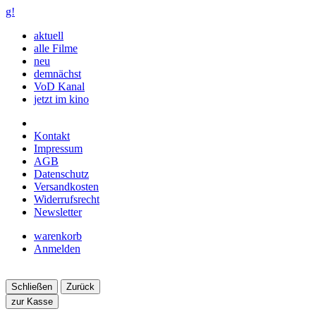
g!
aktuell
alle Filme
neu
demnächst
VoD Kanal
jetzt im kino
Kontakt
Impressum
AGB
Datenschutz
Versandkosten
Widerrufsrecht
Newsletter
warenkorb
Anmelden
Schließen
Zurück
zur Kasse