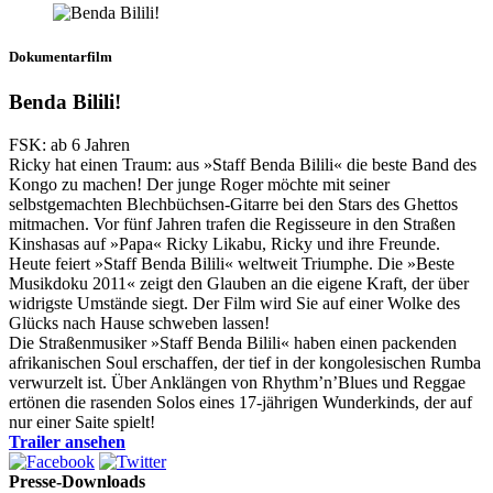
Dokumentarfilm
Benda Bilili!
FSK: ab 6 Jahren
Ricky hat einen Traum: aus »Staff Benda Bilili« die beste Band des
Kongo zu machen! Der junge Roger möchte mit seiner
selbstgemachten Blechbüchsen-Gitarre bei den Stars des Ghettos
mitmachen. Vor fünf Jahren trafen die Regisseure in den Straßen
Kinshasas auf »Papa« Ricky Likabu, Ricky und ihre Freunde.
Heute feiert »Staff Benda Bilili« weltweit Triumphe. Die »Beste
Musikdoku 2011« zeigt den Glauben an die eigene Kraft, der über
widrigste Umstände siegt. Der Film wird Sie auf einer Wolke des
Glücks nach Hause schweben lassen!
Die Straßenmusiker »Staff Benda Bilili« haben einen packenden
afrikanischen Soul erschaffen, der tief in der kongolesischen Rumba
verwurzelt ist. Über Anklängen von Rhythm’n’Blues und Reggae
ertönen die rasenden Solos eines 17-jährigen Wunderkinds, der auf
nur einer Saite spielt!
Trailer ansehen
Presse-Downloads