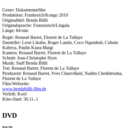
Genre:
Dokumentarfilm
Produktion:
Frankreich/Kongo
2010
Originaltitel:
Benda Bilili
Originalsprache:
Französisch/Lingala
Länge:
84 min
Regie:
Renaud Barret, Florent de La Tullaye
Darsteller:
Leon Likabu, Roger Landu, Coco Ngambali, Cubain
Kabeya, Paulin Kiara-Maigi
Kamera:
Renaud Barret, Florent de La Tullaye
Schnitt:
Jean-Christophe Hym
Musik:
Staff Benda Bilili
Ton:
Renaud Barret, Florent de La Tullaye
Produzent:
Renaud Barret, Yves Chanvillard, Nadim Cheikhrouha,
Florent de La Tullaye
Film-Webseite:
www.bendabilili-film.de
Verleih:
Kool
Kino-Start:
30.11.-1
DVD
DVD