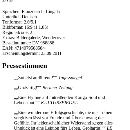
Sprachen:
Französisch, Lingala
Untertitel:
Deutsch
Tonformat:
2.0/5.1
Bildformat:
16:9 (1:1,85)
Regionalcode:
2
Extras:
Bildergalerie, Wendecover
Bestellnummer:
DV 958858
EAN:
4714079588584
Erscheinungstermin:
23.09.2011
Pressestimmen
„Zutiefst anrührend!“
Tagesspiegel
„Großartig!“
Berliner Zeitung
„Eine Hymne auf mitreißenden Kongo-Soul und
Lebensmut!“
KULTURSPIEGEL
„Eine wunderbare Erfolgsgeschichte, die uns Tränen
vergießen lässt vor Freude und Überschwang der
Gefühle. Ihr leidenschaftlicher Widerstand gegen alles
Unglück ist eine Lektion fürs Leben. Großartig!“
LE