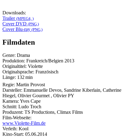
Downloads:
Trailer
(MPEG4, )
Cover DVD
(PNG,)
Cover Blu-ray
(PNG,)
Filmdaten
Genre:
Drama
Produktion:
Frankreich/Belgien
2013
Originaltitel:
Violette
Originalsprache:
Französisch
Länge:
132 min
Regie:
Martin Provost
Darsteller:
Emmanuelle Devos, Sandrine Kiberlain, Catherine
Hiegel, Olivier Gourmet , Olivier PY
Kamera:
Yves Cape
Schnitt:
Ludo Troch
Produzent:
TS Productions, Climax Films
Film-Webseite:
www.Violette-Film.de
Verleih:
Kool
Kino-Start:
05.06.2014