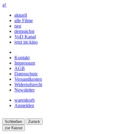
g!
aktuell
alle Filme
neu
demnächst
VoD Kanal
jetzt im kino
Kontakt
Impressum
AGB
Datenschutz
Versandkosten
Widerrufsrecht
Newsletter
warenkorb
Anmelden
Schließen
Zurück
zur Kasse