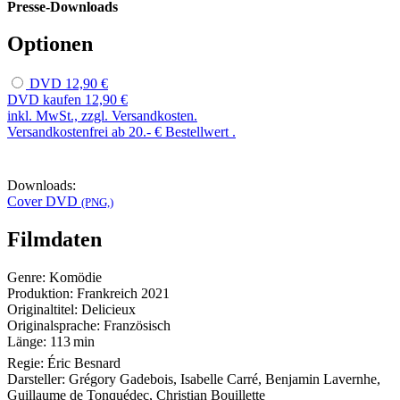
Presse-Downloads
Optionen
DVD
12,90 €
DVD kaufen
12,90 €
inkl. MwSt., zzgl. Versandkosten.
Versandkostenfrei ab 20.- € Bestellwert .
Downloads:
Cover DVD
(PNG,)
Filmdaten
Genre:
Komödie
Produktion:
Frankreich
2021
Originaltitel:
Delicieux
Originalsprache:
Französisch
Länge:
113 min
Regie:
Éric Besnard
Darsteller:
Grégory Gadebois, Isabelle Carré, Benjamin Lavernhe,
Guillaume de Tonquédec, Christian Bouillette