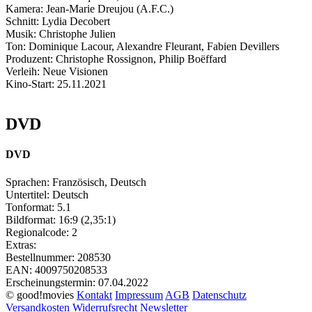
Kamera:
Jean-Marie Dreujou (A.F.C.)
Schnitt:
Lydia Decobert
Musik:
Christophe Julien
Ton:
Dominique Lacour, Alexandre Fleurant, Fabien Devillers
Produzent:
Christophe Rossignon, Philip Boëffard
Verleih:
Neue Visionen
Kino-Start:
25.11.2021
DVD
DVD
Sprachen:
Französisch, Deutsch
Untertitel:
Deutsch
Tonformat:
5.1
Bildformat:
16:9 (2,35:1)
Regionalcode:
2
Extras:
Bestellnummer:
208530
EAN:
4009750208533
Erscheinungstermin:
07.04.2022
© good!movies
Kontakt
Impressum
AGB
Datenschutz
Versandkosten
Widerrufsrecht
Newsletter