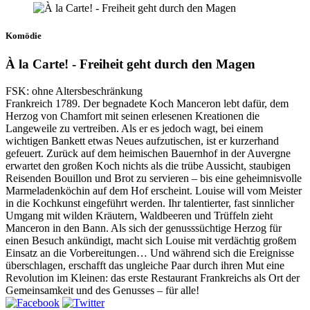
Komödie
À la Carte! - Freiheit geht durch den Magen
FSK: ohne Altersbeschränkung
Frankreich 1789. Der begnadete Koch Manceron lebt dafür, dem
Herzog von Chamfort mit seinen erlesenen Kreationen die
Langeweile zu vertreiben. Als er es jedoch wagt, bei einem
wichtigen Bankett etwas Neues aufzutischen, ist er kurzerhand
gefeuert. Zurück auf dem heimischen Bauernhof in der Auvergne
erwartet den großen Koch nichts als die trübe Aussicht, staubigen
Reisenden Bouillon und Brot zu servieren – bis eine geheimnisvolle
Marmeladenköchin auf dem Hof erscheint. Louise will vom Meister
in die Kochkunst eingeführt werden. Ihr talentierter, fast sinnlicher
Umgang mit wilden Kräutern, Waldbeeren und Trüffeln zieht
Manceron in den Bann. Als sich der genusssüchtige Herzog für
einen Besuch ankündigt, macht sich Louise mit verdächtig großem
Einsatz an die Vorbereitungen… Und während sich die Ereignisse
überschlagen, erschafft das ungleiche Paar durch ihren Mut eine
Revolution im Kleinen: das erste Restaurant Frankreichs als Ort der
Gemeinsamkeit und des Genusses – für alle!