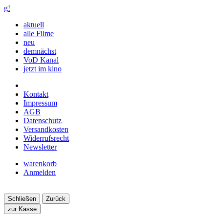
g!
aktuell
alle Filme
neu
demnächst
VoD Kanal
jetzt im kino
Kontakt
Impressum
AGB
Datenschutz
Versandkosten
Widerrufsrecht
Newsletter
warenkorb
Anmelden
Schließen
Zurück
zur Kasse