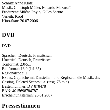
Schnitt:
Anne Klotz
Musik:
Christoph Müller, Eduardo Makaroff
Produzent:
Miléna Poylo, Gilles Sacuto
Verleih:
Kool
Kino-Start:
20.07.2006
DVD
DVD
Sprachen:
Deutsch, Französisch
Untertitel:
Deutsch, Französisch
Tonformat:
2.0/5.1
Bildformat:
16:9 (1:1,85)
Regionalcode:
2
Extras:
Gepräche mit Darstellern und Regisseur, die Musik, das
Casting, Deleted Scenes u.a. (insg. 75 min)
Bestellnummer:
DV 878478
EAN:
4015698784787
Erscheinungstermin:
26.01.2007
Pressestimmen