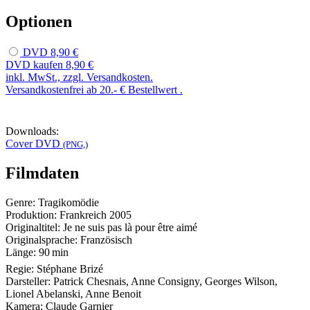
Optionen
DVD
8,90 €
DVD kaufen
8,90 €
inkl. MwSt., zzgl. Versandkosten.
Versandkostenfrei ab 20.- € Bestellwert .
Downloads:
Cover DVD
(PNG,)
Filmdaten
Genre:
Tragikomödie
Produktion:
Frankreich
2005
Originaltitel:
Je ne suis pas là pour être aimé
Originalsprache:
Französisch
Länge:
90 min
Regie:
Stéphane Brizé
Darsteller:
Patrick Chesnais, Anne Consigny, Georges Wilson,
Lionel Abelanski, Anne Benoit
Kamera:
Claude Garnier