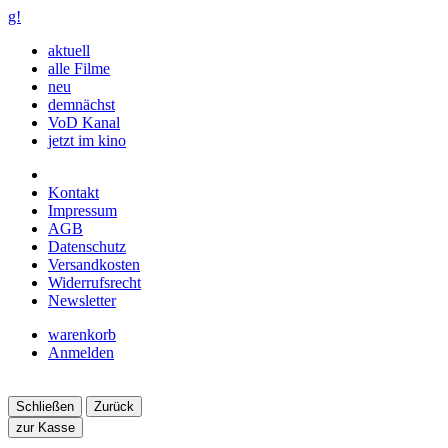
g!
aktuell
alle Filme
neu
demnächst
VoD Kanal
jetzt im kino
Kontakt
Impressum
AGB
Datenschutz
Versandkosten
Widerrufsrecht
Newsletter
warenkorb
Anmelden
Schließen
Zurück
zur Kasse