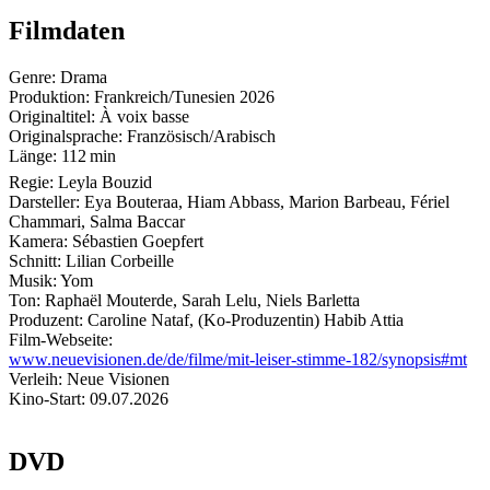
Filmdaten
Genre:
Drama
Produktion:
Frankreich/Tunesien
2026
Originaltitel:
À voix basse
Originalsprache:
Französisch/Arabisch
Länge:
112 min
Regie:
Leyla Bouzid
Darsteller:
Eya Bouteraa, Hiam Abbass, Marion Barbeau, Fériel
Chammari, Salma Baccar
Kamera:
Sébastien Goepfert
Schnitt:
Lilian Corbeille
Musik:
Yom
Ton:
Raphaël Mouterde, Sarah Lelu, Niels Barletta
Produzent:
Caroline Nataf, (Ko-Produzentin) Habib Attia
Film-Webseite:
www.neuevisionen.de/de/filme/mit-leiser-stimme-182/synopsis#mt
Verleih:
Neue Visionen
Kino-Start:
09.07.2026
DVD