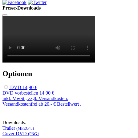
Presse-Downloads
Optionen
DVD
14,90 €
DVD vorbestellen
14,90 €
inkl. MwSt., zzgl. Versandkosten.
Versandkostenfrei ab 20.- € Bestellwert .
Downloads:
Trailer
(MPEG4, )
Cover DVD
(PNG,)