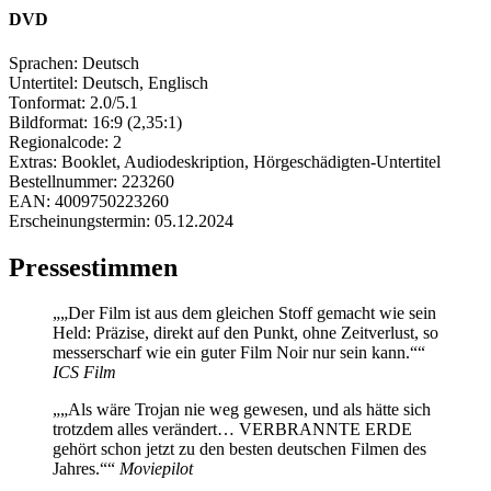
DVD
Sprachen:
Deutsch
Untertitel:
Deutsch, Englisch
Tonformat:
2.0/5.1
Bildformat:
16:9 (2,35:1)
Regionalcode:
2
Extras:
Booklet, Audiodeskription, Hörgeschädigten-Untertitel
Bestellnummer:
223260
EAN:
4009750223260
Erscheinungstermin:
05.12.2024
Pressestimmen
„Der Film ist aus dem gleichen Stoff gemacht wie sein
Held: Präzise, direkt auf den Punkt, ohne Zeitverlust, so
messerscharf wie ein guter Film Noir nur sein kann.“
ICS Film
„Als wäre Trojan nie weg gewesen, und als hätte sich
trotzdem alles verändert… VERBRANNTE ERDE
gehört schon jetzt zu den besten deutschen Filmen des
Jahres.“
Moviepilot