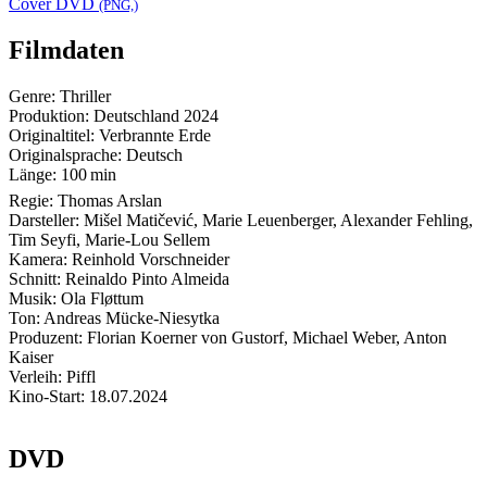
Cover DVD
(PNG,)
Filmdaten
Genre:
Thriller
Produktion:
Deutschland
2024
Originaltitel:
Verbrannte Erde
Originalsprache:
Deutsch
Länge:
100 min
Regie:
Thomas Arslan
Darsteller:
Mišel Matičević, Marie Leuenberger, Alexander Fehling,
Tim Seyfi, Marie-Lou Sellem
Kamera:
Reinhold Vorschneider
Schnitt:
Reinaldo Pinto Almeida
Musik:
Ola Fløttum
Ton:
Andreas Mücke-Niesytka
Produzent:
Florian Koerner von Gustorf, Michael Weber, Anton
Kaiser
Verleih:
Piffl
Kino-Start:
18.07.2024
DVD