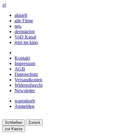
g!
aktuell
alle Filme
neu
demnächst
VoD Kanal
jetzt im kino
Kontakt
Impressum
AGB
Datenschutz
Versandkosten
Widerrufsrecht
Newsletter
warenkorb
Anmelden
Schließen
Zurück
zur Kasse