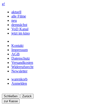
g!
aktuell
alle Filme
neu
demnächst
VoD Kanal
jetzt im kino
Kontakt
Impressum
AGB
Datenschutz
Versandkosten
Widerrufsrecht
Newsletter
warenkorb
Anmelden
Schließen
Zurück
zur Kasse