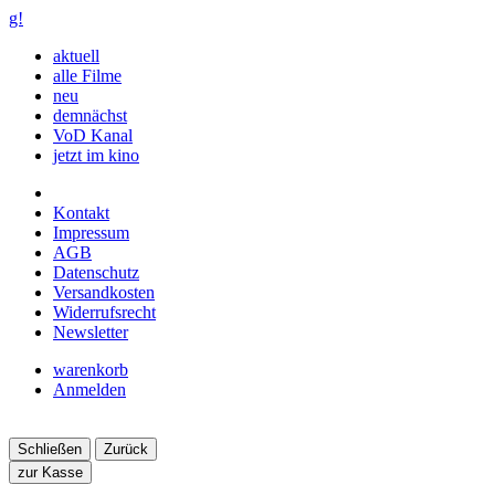
g!
aktuell
alle Filme
neu
demnächst
VoD Kanal
jetzt im kino
Kontakt
Impressum
AGB
Datenschutz
Versandkosten
Widerrufsrecht
Newsletter
warenkorb
Anmelden
Schließen
Zurück
zur Kasse