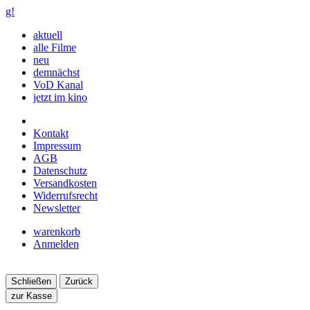
g!
aktuell
alle Filme
neu
demnächst
VoD Kanal
jetzt im kino
Kontakt
Impressum
AGB
Datenschutz
Versandkosten
Widerrufsrecht
Newsletter
warenkorb
Anmelden
Schließen
Zurück
zur Kasse