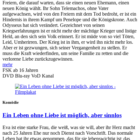
Freiern, die darauf warten, dass sie einen neuen Ehemann, einen
neuen König wählt. Ihr Sohn Telemachos, ohne Vater
aufgewachsen, wird von den Freiern mit dem Tod bedroht, er ist ein
Hindernis in ihrem Kampf um Penelope und die Königskrone. Auch
Odysseus hat sich verändert. Gezeichnet von seinen
Kriegserfahrungen ist er nicht mehr der mächtige Krieger und listige
Held, an den sich sein Volk erinnert. Er ist müde von so viel Töten,
Leid, Umherirren. Der Krieg ist in ihm, er wird ihn nicht mehr los.
Aber er ist gezwungen, sich seiner Vergangenheit zu stellen. Er
muss die Kraft wiederfinden, um seine Familie zu retten und die
verlorene Liebe zurückzugewinnen.
mehr
FSK ab 16 Jahren
DVD
Blu-ray
VoD Kanal
Komödie
Ein Leben ohne Liebe ist möglich, aber sinnlos
Eva ist eine starke Frau, die weiß, was sie will, aber ihr Herz macht
nach 25 Jahren Ehe nur noch Dienst nach Vorschrift. Das normale
Leben hat ihr etwas genommen, das für sie lebenswichtig ist: das