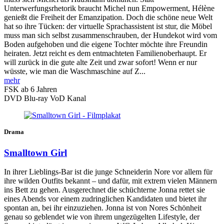
Unterwerfungsrhetorik braucht Michel nun Empowerment, Hélène
genießt die Freiheit der Emanzipation. Doch die schöne neue Welt
hat so ihre Tücken: der virtuelle Sprachassistent ist stur, die Möbel
muss man sich selbst zusammenschrauben, der Hundekot wird vom
Boden aufgehoben und die eigene Tochter möchte ihre Freundin
heiraten. Jetzt reicht es dem entmachteten Familienoberhaupt. Er
will zurück in die gute alte Zeit und zwar sofort! Wenn er nur
wüsste, wie man die Waschmaschine auf Z...
mehr
FSK ab 6 Jahren
DVD
Blu-ray
VoD Kanal
Drama
Smalltown Girl
In ihrer Lieblings-Bar ist die junge Schneiderin Nore vor allem für
ihre wilden Outfits bekannt – und dafür, mit extrem vielen Männern
ins Bett zu gehen. Ausgerechnet die schüchterne Jonna rettet sie
eines Abends vor einem zudringlichen Kandidaten und bietet ihr
spontan an, bei ihr einzuziehen. Jonna ist von Nores Schönheit
genau so geblendet wie von ihrem ungezügelten Lifestyle, der