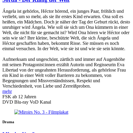
Ángela ist gehörlos, Héctor hörend, ein junges Paar, fröhlich und
verliebt, um so mehr, als sie ihr erstes Kind erwarten. Ona soll es
heißen, ein Mädchen. Doch je näher der Tag der Geburt rückt, desto
unruhiger wird Ángela. Wie soll sie sich um Ona kümmern in einer
Welt, die nicht für sie gemacht ist? Wird Ona hören wie Héctor oder
sein wie sie? Ihre kleine, beschützte Welt, die sich Ángela und
Héctor geschaffen haben, bekommt Risse. Sie müssen es noch
einmal versuchen. In der Welt, wie sie ist und wie sie sein könnte.
Aufmerksam und ungeschönt, zärtlich und immer auf Augenhöhe
mit seinen Protagonist:innen erzählt Autorin und Regisseurin Eva
Libertad von der ungeahnten Herausforderung, als gehörlose Frau
ein Kind in einer Welt voller Barrieren zu bekommen, von
Begegnungen und Missverständnissen, Respekt und
Verschiedenheit, von Liebe und Zerreißproben.
mehr
FSK ab 12 Jahren
DVD
Blu-ray
VoD Kanal
Drama