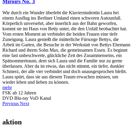
Miroirs No. 3
Wie durch ein Wunder überlebt die Klavierstudentin Laura bei
einem Ausflug ins Berliner Umland einen schweren Autounfall.
Körperlich unversehrt, aber innerlich aus der Bahn geworfen,
kommt sie im Haus von Betty unter, die den Unfall beobachtet hat.
Vom ersten Moment an verbindet die beiden Frauen eine tiefe
Zuneigung. Laura genießt die mütterliche Fürsorge Bettys, die
Arbeit im Garten, die Besuche in der Werkstatt von Bettys Ehemann
Richard und ihrem Sohn Max, die gemeinsamen Essen. Es beginnt
eine fast unbeschwerte, glückliche Zeit des Zusammenseins, ein
Spätsommertraum, dem sich Laura und die Familie nur zu gerne
überlassen. Aber da ist etwas, das nicht stimmt, ein tiefer, dunkler
Schmerz, der alle vier verbindet und doch unausgesprochen bleibt.
Laura spürt, dass sie aus diesem Traum erwachen müssen, um
wieder leben und lieben zu können.
mehr
FSK ab 12 Jahren
DVD
Blu-ray
VoD Kanal
Previous
Next
aktion