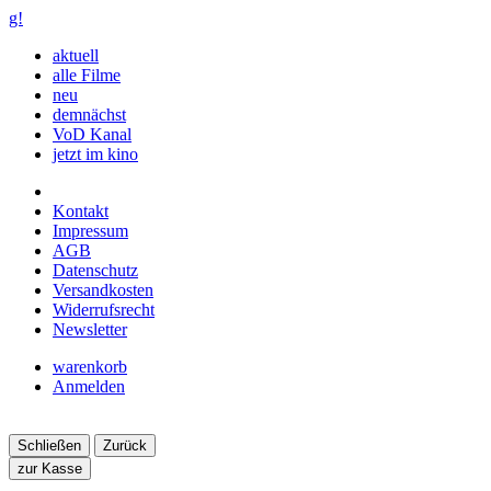
g!
aktuell
alle Filme
neu
demnächst
VoD Kanal
jetzt im kino
Kontakt
Impressum
AGB
Datenschutz
Versandkosten
Widerrufsrecht
Newsletter
warenkorb
Anmelden
Schließen
Zurück
zur Kasse