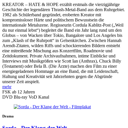
KREATOR – HATE & HOPE erzählt erstmals die vierzigjährige
Geschichte der legendären Thrash-Metal-Band aus dem Ruhrgebiet.
1982 als Schülerband gegründet, eroberten Kreator mit
kompromissloser Härte und politischem Bewusstsein die
internationale Metalszene. Regisseurin Cordula Kablitz-Post („Weil
du nur einmal lebst“) begleitet die Band ein Jahr lang rund um den
Globus – von Wacken über Tokio, Bangalore und Los Angeles bis
zum „Klash of the Ruhrpott“ in Gelsenkirchen. Zwischen Hannah
Arendt-Zitaten, wilden Riffs und schockierenden Bildern entsteht
eine mitreißende Mischung aus Konzertfilm, Roadmovie und
Zeitdokument. Private Archivaufnahmen, intime Einblicke und
Interviews mit Musikgrößen wie Scott Ian (Anthrax), Chuck Billy
(Testament) oder Bela B. (Die Ärzte) machen den Film zu einer
energiegeladenen Hommage an eine Band, die mit Leidenschaft,
Haltung und Kreativität seit Jahrzehnten gegen die Abgründe
unserer Zeit anspielt.
mehr
FSK ab 12 Jahren
DVD
Blu-ray
VoD Kanal
Drama
Sorda - Der Klang der Welt