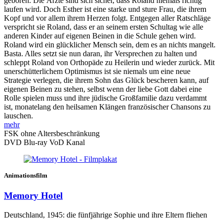
geboren. Die Ärzte sind sich sicher, dass Roland niemals richtig
laufen wird. Doch Esther ist eine starke und sture Frau, die ihrem
Kopf und vor allem ihrem Herzen folgt. Entgegen aller Ratschläge
verspricht sie Roland, dass er an seinem ersten Schultag wie alle
anderen Kinder auf eigenen Beinen in die Schule gehen wird.
Roland wird ein glücklicher Mensch sein, dem es an nichts mangelt.
Basta. Alles setzt sie nun daran, ihr Versprechen zu halten und
schleppt Roland von Orthopäde zu Heilerin und wieder zurück. Mit
unerschütterlichem Optimismus ist sie niemals um eine neue
Strategie verlegen, die ihrem Sohn das Glück bescheren kann, auf
eigenen Beinen zu stehen, selbst wenn der liebe Gott dabei eine
Rolle spielen muss und ihre jüdische Großfamilie dazu verdammt
ist, monatelang den heilsamen Klängen französischer Chansons zu
lauschen.
mehr
FSK ohne Altersbeschränkung
DVD
Blu-ray
VoD Kanal
Animationsfilm
Memory Hotel
Deutschland, 1945: die fünfjährige Sophie und ihre Eltern fliehen