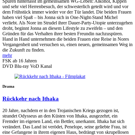
Spuren hinterlässt im gemeinsamen WG-Leben: Alkohol, Kippen
und sehr viel Herrenbesuch, der schwesterlich geteilt wird und vor
dem Frühstück immer wieder vor der Tür landet. Die beiden Frauen
haben viel Spaß – bis Jonna sich in One-Night-Stand Michel
verliebt. Als Nore im Strudel ihrer Dauer-Party-Utopie unterzugehen
droht, beginnt Jonna an diesem Lifestyle zu zweifeln – und den
Gründen für das Verhalten ihrer besten Freundin nachzuspüren.
Hand in Hand unternehmen die beiden Frauen eine Reise in Nores
Vergangenheit und versuchen so, einen neuen, gemeinsamen Weg in
die Zukunft zu finden.
mehr
FSK ab 16 Jahren
DVD
Blu-ray
VoD Kanal
Drama
Rückkehr nach Ithaka
20 Jahre, nachdem er in den Trojanischen Kriegs gezogen ist,
strandet Odysseus an den Küsten von Ithaka, ausgezehrt, ein
Fremder im eigenen Land, ein Bettler, unerkannt. Ithaka hat sich
verändert. Das Land ist verödet, Penelope, seine geliebte Frau, ist
eine Gefangene in ihrem eigenen Haus, bedrängt von skrupellosen