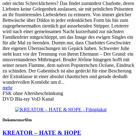
oder nichts Schrecklicheres? Das findet zumindest Charlotte, deren
Liebsten keine Gelegenheit auslassen, sie mit peinlichen Präsenten
an ihr frustrierendes Liebesleben zu erinnern. Von immer gleicher
Bettwäsche über Dildos in jeder erdenklichen Form bis hin zum
zugegebenermaßen ziemlich gut aussehenden Stripper. Letzterer
wird nach einer gemeinsamen Nacht kurzerhand zur nächsten
Familienfeier mitgeschleppt, um das Image des ewigen Singles ein
für alle Mal zu beenden. Dumm nur, dass Charlottes Geschwister
ihre eigenen Überraschungen im Gepäck haben. Schwester Julie
steht kurz vor der Trennung von ihrem Ehemann – Der Grund: ein
missverstandenes Mitbringsel. Bruder Jérôme hingegen hofft mit
seiner neuen Flamme, dem naiven Popsternchen Océane, Eindruck
zu schinden. Der Gabentisch ist also gedeckt für eine Bescherung
der Extraklasse in einer absolut chaotischen und gerade deshalb
wundervollen Komödie um d...
mehr
FSK ohne Altersbeschränkung
DVD
Blu-ray
VoD Kanal
Dokumentarfilm
KREATOR – HATE & HOPE